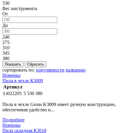
530
Вес инструмента
От
До
240
275
310
345
380
сортировать по:
популярности
названию
Новинка
Пила в чехле К3009
Артикул
Lt022205
5
530
380
Пила в чехле Grons K3009 имеет ручную конструкцию,
обеспечивая удобство и...
Подробнее
Новинка
Пила складная К3018